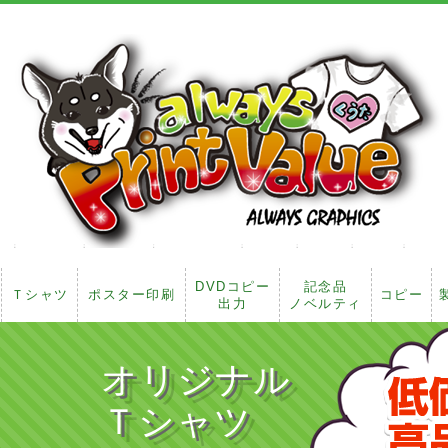
DVDコピー
記念品
Ｔシャツ
ポスター印刷
コピー
出力
ノベルティ
オリジナル
Ｔシャツ