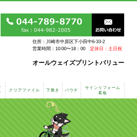
住所：川崎市中原区下小田中6-33-2
営業時間：10:00〜18：00
定休日：土日祝
オールウェイズプリントバリュー
ド
サインリフォーム
クリアファイル
下敷き
パウチ
ド
看板