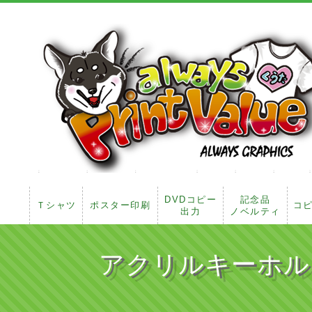
DVDコピー
記念品
Ｔシャツ
ポスター印刷
コ
出力
ノベルティ
アクリルキーホル